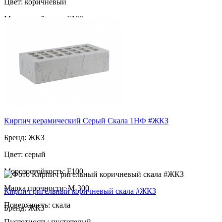
Цвет: коричневый
Морозостойкость: F100
Марка прочности: М-200
Поверхность: скала
Пустотность: пустотелый
52
за шт
Кирпич керамический Серый Скала 1НФ #ЖКЗ
Бренд: ЖКЗ
Цвет: серый
Морозостойкость: F100
Марка прочности: М-300
Кирпич ригельный коричневый скала #ЖКЗ
Поверхность: скала
Бренд: ЖКЗ
Пустотность: пустотелый