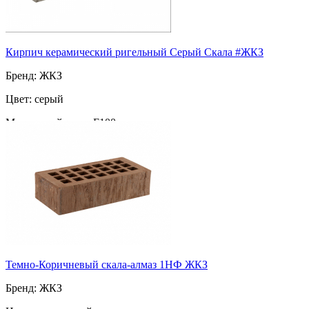
Кирпич керамический ригельный Серый Скала #ЖКЗ
Бренд: ЖКЗ
Цвет: серый
Морозостойкость: F100
Марка прочности: М-200
Поверхность: скала
Пустотность: пустотелый
76
за шт
Темно-Коричневый скала-алмаз 1НФ ЖКЗ
Бренд: ЖКЗ