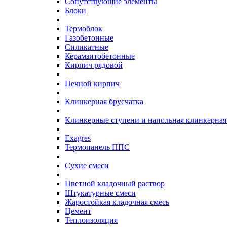
Сопутствующие элементы
Блоки
Термоблок
Газобетонные
Силикатные
Керамзитобетонные
Кирпич рядовой
Печной кирпич
Клинкерная брусчатка
Клинкерные ступени и напольная клинкерная
Exagres
Термопанель ППС
Сухие смеси
Цветной кладочный раствор
Штукатурные смеси
Жаростойкая кладочная смесь
Цемент
Теплоизоляция