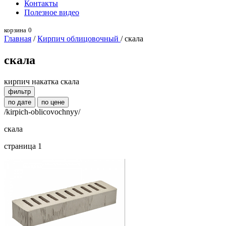
Контакты
Полезное видео
корзина
0
Главная
/
Кирпич облицовочный
/ скала
скала
кирпич накатка скала
фильтр
по дате
по цене
/kirpich-oblicovochnyy/
скала
страница 1