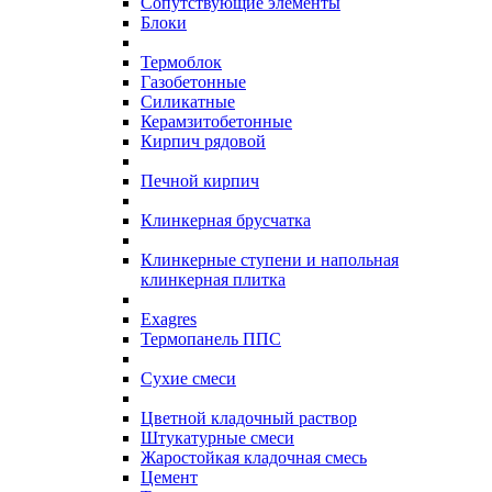
Сопутствующие элементы
Блоки
Термоблок
Газобетонные
Силикатные
Керамзитобетонные
Кирпич рядовой
Печной кирпич
Клинкерная брусчатка
Клинкерные ступени и напольная
клинкерная плитка
Exagres
Термопанель ППС
Сухие смеси
Цветной кладочный раствор
Штукатурные смеси
Жаростойкая кладочная смесь
Цемент