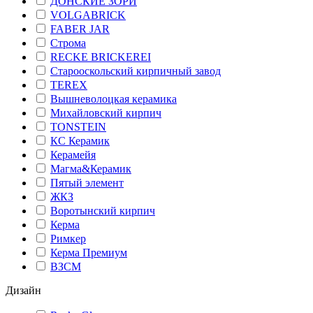
ДОНСКИЕ ЗОРИ
VOLGABRICK
FABER JAR
Строма
RECKE BRICKEREI
Старооскольский кирпичный завод
TEREX
Вышневолоцкая керамика
Михайловский кирпич
TONSTEIN
КС Керамик
Керамейя
Магма&Керамик
Пятый элемент
ЖКЗ
Воротынский кирпич
Керма
Римкер
Керма Премиум
ВЗСМ
Дизайн