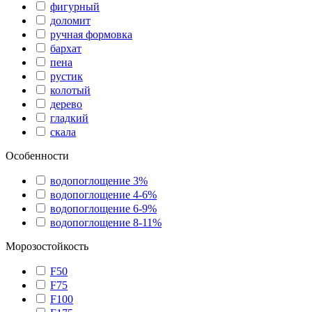
фигурный
доломит
ручная формовка
бархат
пена
рустик
колотый
дерево
гладкий
скала
Особенности
водопоглощение 3%
водопоглощение 4-6%
водопоглощение 6-9%
водопоглощение 8-11%
Морозостойкость
F50
F75
F100