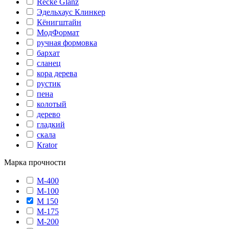
Recke Glanz
Эдельхаус Клинкер
Кёнигштайн
МодФормат
ручная формовка
бархат
сланец
кора дерева
рустик
пена
колотый
дерево
гладкий
скала
Кrator
Марка прочности
М-400
М-100
М 150
М-175
М-200