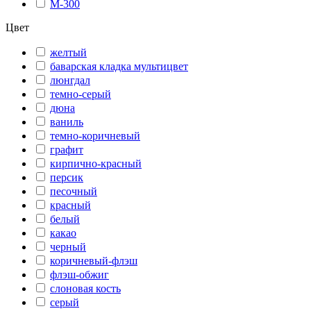
М-300
Цвет
желтый
баварская кладка мультицвет
люнгдал
темно-серый
дюна
ваниль
темно-коричневый
графит
кирпично-красный
персик
песочный
красный
белый
какао
черный
коричневый-флэш
флэш-обжиг
слоновая кость
серый