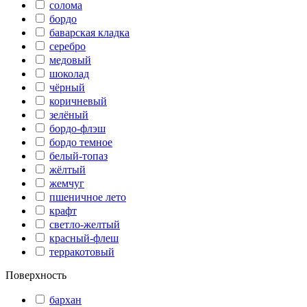
солома
бордо
баварская кладка
серебро
медовый
шоколад
чёрный
коричневый
зелёный
бордо-флэш
бордо темное
белый-топаз
жёлтый
жемчуг
пшеничное лето
крафт
светло-желтый
красный-флеш
терракотовый
Поверхность
бархан