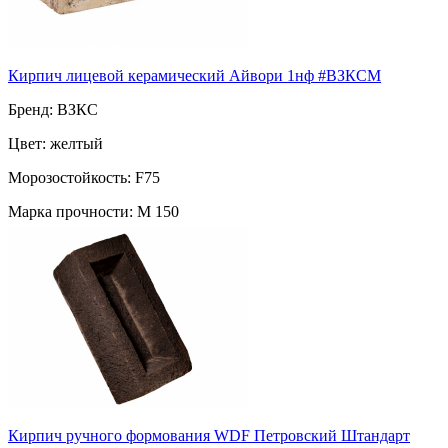
Кирпич лицевой керамический Айвори 1нф #ВЗКСМ
Бренд: ВЗКС
Цвет: желтый
Морозостойкость: F75
Марка прочности: М 150
Поверхность: рустик
Пустотность: пустотелый
70
за шт
Кирпич ручного формования WDF Петровский Штандарт