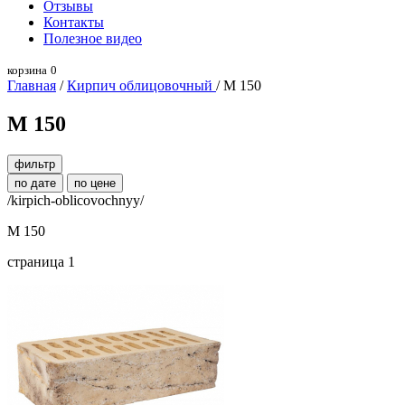
Отзывы
Контакты
Полезное видео
корзина
0
Главная
/
Кирпич облицовочный
/ М 150
М 150
фильтр
по дате
по цене
/kirpich-oblicovochnyy/
М 150
страница 1