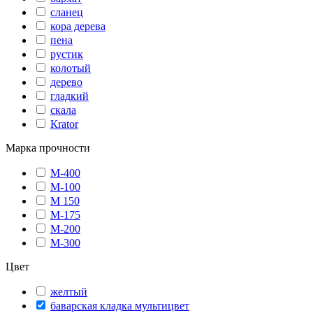
сланец
кора дерева
пена
рустик
колотый
дерево
гладкий
скала
Кrator
Марка прочности
М-400
М-100
М 150
М-175
М-200
М-300
Цвет
желтый
баварская кладка мультицвет