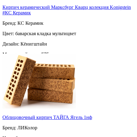
Кирпич керамический Марксбург Кварц колекция Konigstein
#КС Керамик
Бренд: КС Керамик
Цвет: баварская кладка мультицвет
Дизайн: Кёнигштайн
Морозостойкость: F75
Марка прочности: М 150
Поверхность: ручная формовка
Пустотность: пустотелый
70
за шт
Облицовочный кирпич ТАЙГА Ягель 1нф
Бренд: ЛИКолор