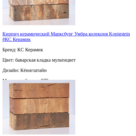
Кирпич керамический Марксбург Умбра колекция Konigstein
#КС Керамик
Бренд: КС Керамик
Цвет: баварская кладка мультицвет
Дизайн: Кёнигштайн
Морозостойкость: F75
Марка прочности: М 150
Поверхность: ручная формовка
Пустотность: пустотелый
67
за шт