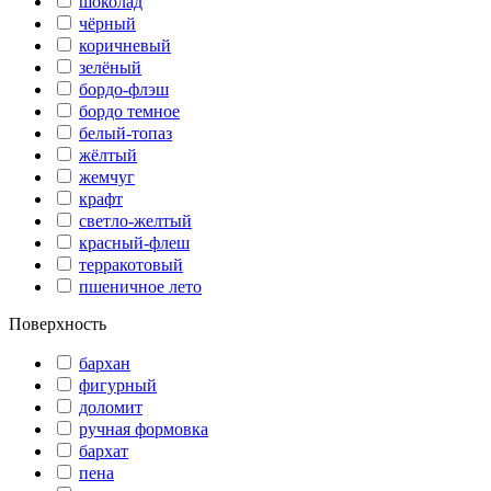
шоколад
чёрный
коричневый
зелёный
бордо-флэш
бордо темное
белый-топаз
жёлтый
жемчуг
крафт
светло-желтый
красный-флеш
терракотовый
пшеничное лето
Поверхность
бархан
фигурный
доломит
ручная формовка
бархат
пена