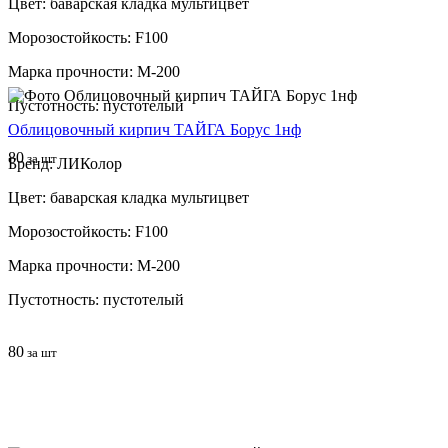
Цвет: баварская кладка мультицвет
Морозостойкость: F100
Марка прочности: М-200
Пустотность: пустотелый
Облицовочный кирпич ТАЙГА Борус 1нф
80
за шт
Бренд: ЛИКолор
Цвет: баварская кладка мультицвет
Морозостойкость: F100
Марка прочности: М-200
Пустотность: пустотелый
80
за шт