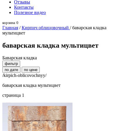
Отзывы
Контакты
Полезное видео
корзина
0
Главная
/
Кирпич облицовочный
/ баварская кладка
мультицвет
баварская кладка мультицвет
Баварская кладка
фильтр
по дате
по цене
/kirpich-oblicovochnyy/
баварская кладка мультицвет
страница 1