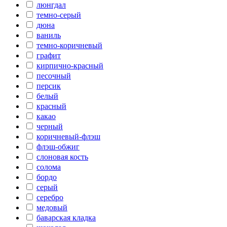
люнгдал
темно-серый
дюна
ваниль
темно-коричневый
графит
кирпично-красный
песочный
персик
белый
красный
какао
черный
коричневый-флэш
флэш-обжиг
слоновая кость
солома
бордо
серый
серебро
медовый
баварская кладка