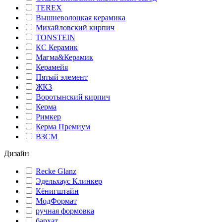
TEREX
Вышневолоцкая керамика
Михайловский кирпич
TONSTEIN
КС Керамик
Магма&Керамик
Керамейя
Пятый элемент
ЖКЗ
Воротынский кирпич
Керма
Римкер
Керма Премиум
ВЗСМ
Дизайн
Recke Glanz
Эдельхаус Клинкер
Кёнигштайн
МодФормат
ручная формовка
бархат