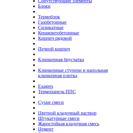
Сопутствующие элементы
Блоки
Термоблок
Газобетонные
Силикатные
Керамзитобетонные
Кирпич рядовой
Печной кирпич
Клинкерная брусчатка
Клинкерные ступени и напольная
клинкерная плитка
Exagres
Термопанель ППС
Сухие смеси
Цветной кладочный раствор
Штукатурные смеси
Жаростойкая кладочная смесь
Цемент