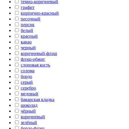
темно-коричневый
графит
кирпично-красный
песочный
персик
белый
красный
какао
черный
коричневый-флэш
флэш-обжиг
слоновая кость
солома
бордо
серый
серебро
медовый
баварская кладка
шоколад
чёрный
коричневый
зелёный
бордо-флэш