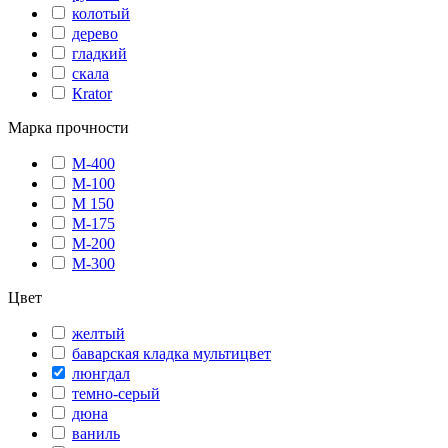
колотый
дерево
гладкий
скала
Кrator
Марка прочности
М-400
М-100
М 150
М-175
М-200
М-300
Цвет
желтый
баварская кладка мультицвет
люнгдал
темно-серый
дюна
ваниль