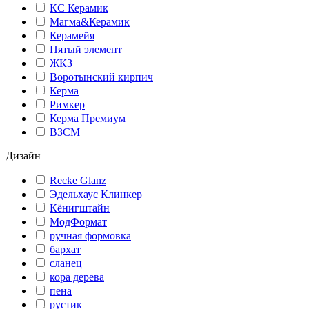
КС Керамик
Магма&Керамик
Керамейя
Пятый элемент
ЖКЗ
Воротынский кирпич
Керма
Римкер
Керма Премиум
ВЗСМ
Дизайн
Recke Glanz
Эдельхаус Клинкер
Кёнигштайн
МодФормат
ручная формовка
бархат
сланец
кора дерева
пена
рустик