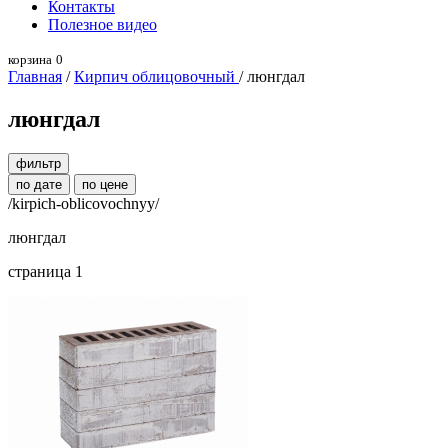
Контакты
Полезное видео
корзина
0
Главная
/
Кирпич облицовочный
/ люнгдал
люнгдал
фильтр
по дате
по цене
/kirpich-oblicovochnyy/
люнгдал
страница 1