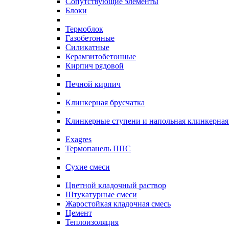
Сопутствующие элементы
Блоки
Термоблок
Газобетонные
Силикатные
Керамзитобетонные
Кирпич рядовой
Печной кирпич
Клинкерная брусчатка
Клинкерные ступени и напольная клинкерная
Exagres
Термопанель ППС
Сухие смеси
Цветной кладочный раствор
Штукатурные смеси
Жаростойкая кладочная смесь
Цемент
Теплоизоляция