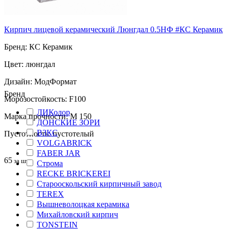
Кирпич лицевой керамический Люнгдал 0.5НФ #КС Керамик
Бренд: КС Керамик
Цвет: люнгдал
Дизайн: МодФормат
Бренд
Морозостойкость: F100
ЛИКолор
Марка прочности: М 150
ДОНСКИЕ ЗОРИ
ВЗКС
Пустотность: пустотелый
VOLGABRICK
FABER JAR
65
за шт
Строма
RECKE BRICKEREI
Старооскольский кирпичный завод
TEREX
Вышневолоцкая керамика
Михайловский кирпич
TONSTEIN