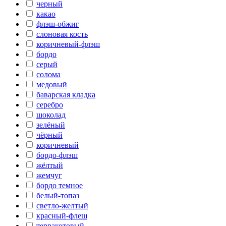
черный
какао
флэш-обжиг
слоновая кость
коричневый-флэш
бордо
серый
солома
медовый
баварская кладка
серебро
шоколад
зелёный
чёрный
коричневый
бордо-флэш
жёлтый
жемчуг
бордо темное
белый-топаз
светло-желтый
красный-флеш
терракотовый