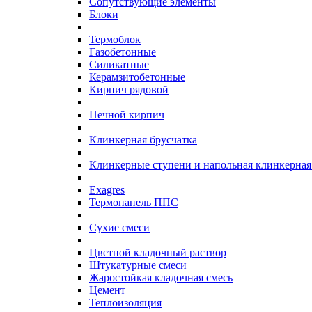
Сопутствующие элементы
Блоки
Термоблок
Газобетонные
Силикатные
Керамзитобетонные
Кирпич рядовой
Печной кирпич
Клинкерная брусчатка
Клинкерные ступени и напольная клинкерная
Exagres
Термопанель ППС
Сухие смеси
Цветной кладочный раствор
Штукатурные смеси
Жаростойкая кладочная смесь
Цемент
Теплоизоляция