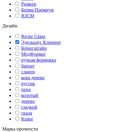
Римкер
Керма Премиум
ВЗСМ
Дизайн
Recke Glanz
Эдельхаус Клинкер
Кёнигштайн
МодФормат
ручная формовка
бархат
сланец
кора дерева
рустик
пена
колотый
дерево
гладкий
скала
Кrator
Марка прочности