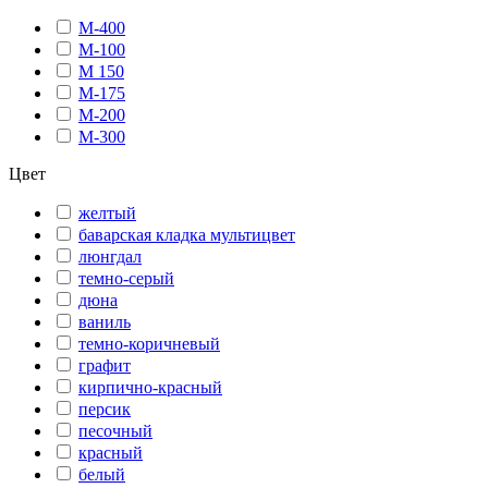
М-400
М-100
М 150
М-175
М-200
М-300
Цвет
желтый
баварская кладка мультицвет
люнгдал
темно-серый
дюна
ваниль
темно-коричневый
графит
кирпично-красный
персик
песочный
красный
белый