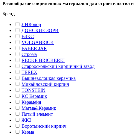
Разнообразие современных материалов для строительства и
Бренд
ЛИКолор
ДОНСКИЕ ЗОРИ
ВЗКС
VOLGABRICK
FABER JAR
Строма
RECKE BRICKEREI
Старооскольский кирпичный завод
TEREX
Вышневолоцкая керамика
Михайловский кирпич
TONSTEIN
КС Керамик
Керамейя
Магма&Керамик
Пятый элемент
ЖКЗ
Воротынский кирпич
Керма