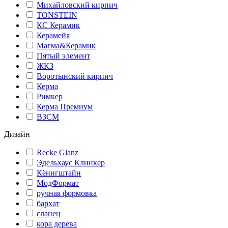
Михайловский кирпич
TONSTEIN
КС Керамик
Керамейя
Магма&Керамик
Пятый элемент
ЖКЗ
Воротынский кирпич
Керма
Римкер
Керма Премиум
ВЗСМ
Дизайн
Recke Glanz
Эдельхаус Клинкер
Кёнигштайн
МодФормат
ручная формовка
бархат
сланец
кора дерева