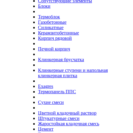
Сопутствующие элементы
Блоки
Термоблок
Газобетонные
Силикатные
Керамзитобетонные
Кирпич рядовой
Печной кирпич
Клинкерная брусчатка
Клинкерные ступени и напольная
клинкерная плитка
Exagres
Термопанель ППС
Сухие смеси
Цветной кладочный раствор
Штукатурные смеси
Жаростойкая кладочная смесь
Цемент