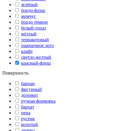
зелёный
бордо-флэш
жемчуг
бордо темное
белый-топаз
жёлтый
терракотовый
пшеничное лето
крафт
светло-желтый
красный-флеш
Поверхность
бархан
фигурный
доломит
ручная формовка
бархат
пена
рустик
колотый
дерево