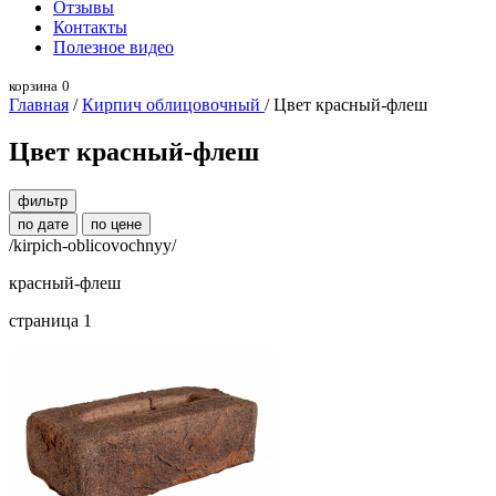
Отзывы
Контакты
Полезное видео
корзина
0
Главная
/
Кирпич облицовочный
/ Цвет красный-флеш
Цвет красный-флеш
фильтр
по дате
по цене
/kirpich-oblicovochnyy/
красный-флеш
страница 1