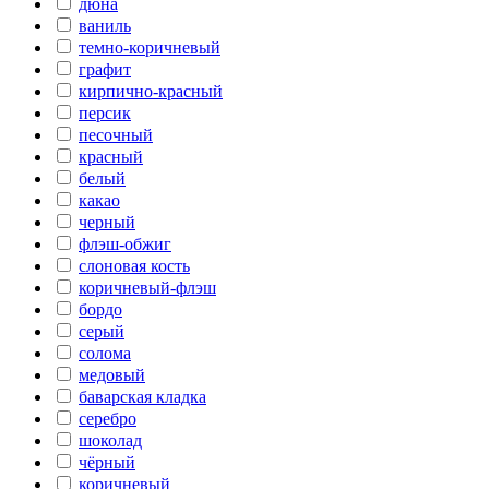
дюна
ваниль
темно-коричневый
графит
кирпично-красный
персик
песочный
красный
белый
какао
черный
флэш-обжиг
слоновая кость
коричневый-флэш
бордо
серый
солома
медовый
баварская кладка
серебро
шоколад
чёрный
коричневый