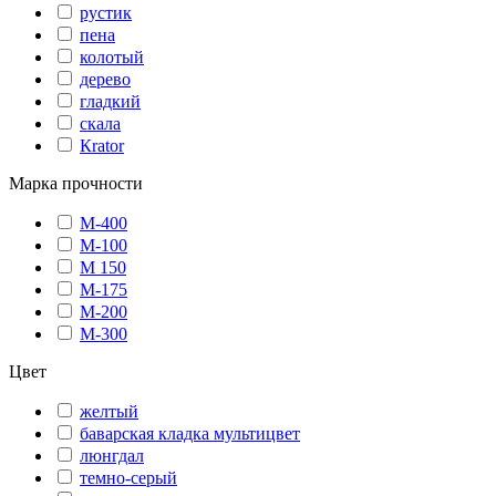
рустик
пена
колотый
дерево
гладкий
скала
Кrator
Марка прочности
М-400
М-100
М 150
М-175
М-200
М-300
Цвет
желтый
баварская кладка мультицвет
люнгдал
темно-серый