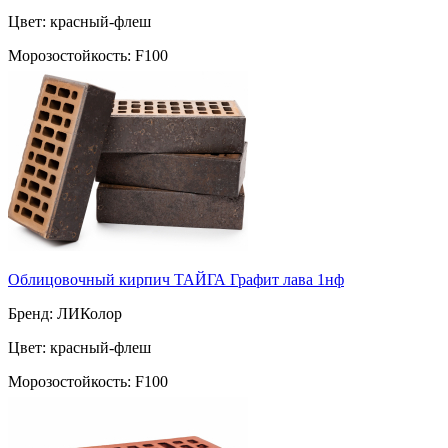
Цвет: красный-флеш
Морозостойкость: F100
Марка прочности: М 150
Поверхность: ручная формовка
Пустотность: пустотелый
32
за шт
Облицовочный кирпич ТАЙГА Графит лава 1нф
Бренд: ЛИКолор
Цвет: красный-флеш
Морозостойкость: F100
Марка прочности: М-200