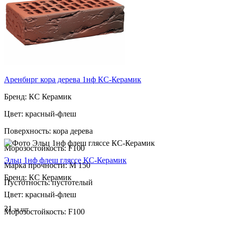
Пустотность: пустотелый
97
за шт
Аренбнрг кора дерева 1нф КС-Керамик
Бренд: КС Керамик
Цвет: красный-флеш
Поверхность: кора дерева
Морозостойкость: F100
Эльц 1нф флеш гляссе КС-Керамик
Марка прочности: М 150
Бренд: КС Керамик
Пустотность: пустотелый
Цвет: красный-флеш
31
за шт
Морозостойкость: F100