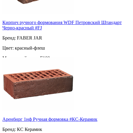
Кирпич ручного формования WDF Петровский Штандарт
Черно-красный #FJ
Бренд: FABER JAR
Цвет: красный-флеш
Морозостойкость: F100
Марка прочности: М 150
Поверхность: ручная формовка
Пустотность: полнотелый
80
за шт
Аренбнрг 1нф Ручная формовка #КС-Керамик
Бренд: КС Керамик