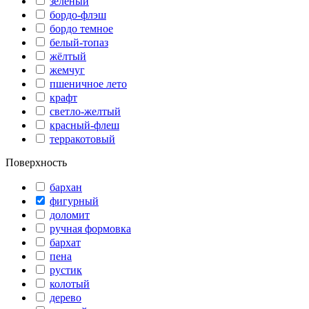
зелёный
бордо-флэш
бордо темное
белый-топаз
жёлтый
жемчуг
пшеничное лето
крафт
светло-желтый
красный-флеш
терракотовый
Поверхность
бархан
фигурный
доломит
ручная формовка
бархат
пена
рустик
колотый
дерево