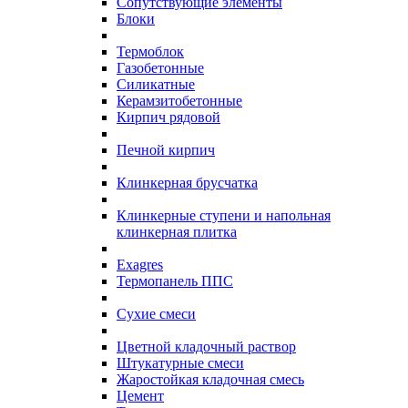
Сопутствующие элементы
Блоки
Термоблок
Газобетонные
Силикатные
Керамзитобетонные
Кирпич рядовой
Печной кирпич
Клинкерная брусчатка
Клинкерные ступени и напольная
клинкерная плитка
Exagres
Термопанель ППС
Сухие смеси
Цветной кладочный раствор
Штукатурные смеси
Жаростойкая кладочная смесь
Цемент