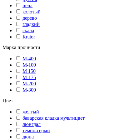
пена
колотый
дерево
гладкий
скала
Кrator
Марка прочности
М-400
М-100
М 150
М-175
М-200
М-300
Цвет
желтый
баварская кладка мультицвет
люнгдал
темно-серый
дюна