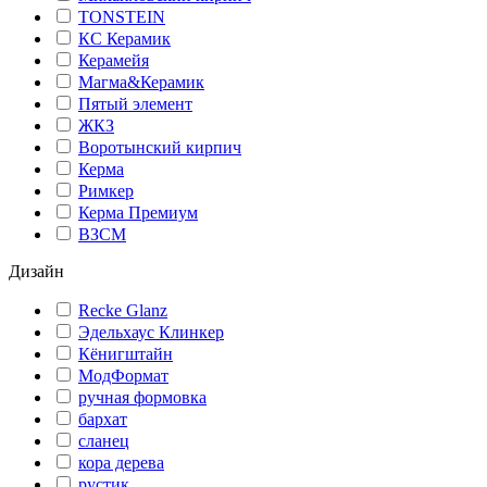
TONSTEIN
КС Керамик
Керамейя
Магма&Керамик
Пятый элемент
ЖКЗ
Воротынский кирпич
Керма
Римкер
Керма Премиум
ВЗСМ
Дизайн
Recke Glanz
Эдельхаус Клинкер
Кёнигштайн
МодФормат
ручная формовка
бархат
сланец
кора дерева
рустик