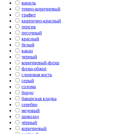
ваниль
темно-коричневый
графит
кирпично-красный
персик
песочный
красный
белый
какао
черный
коричневый-флэш
флэш-обжиг
слоновая кость
серый
солома
бордо
баварская кладка
серебро
медовый
шоколад
чёрный
коричневый