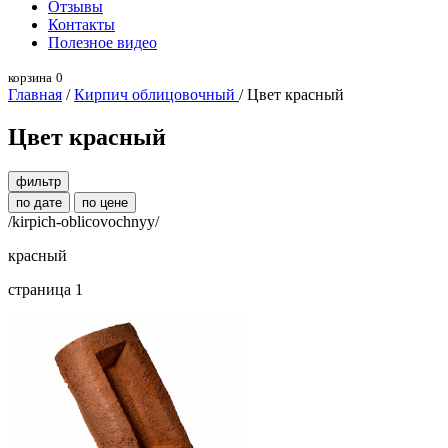
Отзывы
Контакты
Полезное видео
корзина
0
Главная
/
Кирпич облицовочный
/ Цвет красный
Цвет красный
фильтр
по дате
по цене
/kirpich-oblicovochnyy/
красный
страница 1