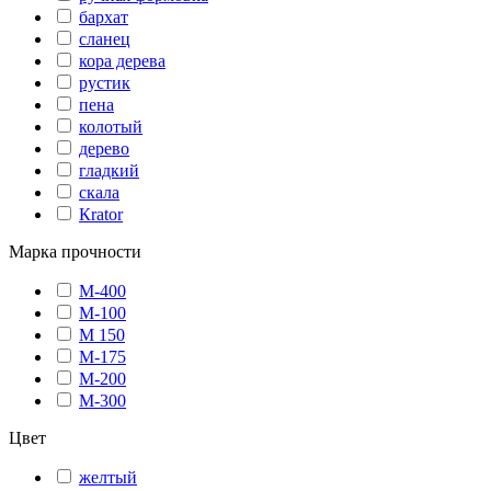
бархат
сланец
кора дерева
рустик
пена
колотый
дерево
гладкий
скала
Кrator
Марка прочности
М-400
М-100
М 150
М-175
М-200
М-300
Цвет
желтый