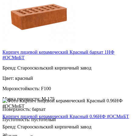
Пустотность: пустотелый
30
за шт
Кирпич лицевой керамический Красный бархат 1НФ
#ОСМиБТ
Бренд: Старооскольский кирпичный завод
Цвет: красный
Морозостойкость: F100
Марка прочности: М-175
Поверхность: бархат
Кирпич лицевой керамический Красный 0.96НФ #ОСМиБТ
Пустотность: пустотелый
Бренд: Старооскольский кирпичный завод
30
за шт