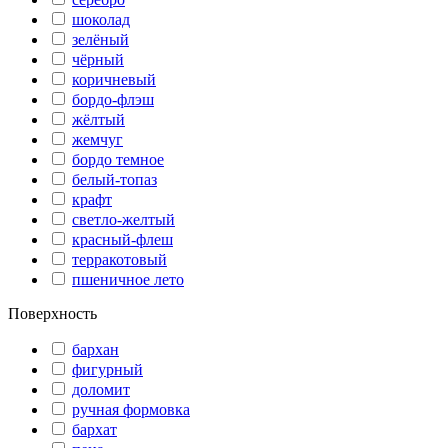
шоколад
зелёный
чёрный
коричневый
бордо-флэш
жёлтый
жемчуг
бордо темное
белый-топаз
крафт
светло-желтый
красный-флеш
терракотовый
пшеничное лето
Поверхность
бархан
фигурный
доломит
ручная формовка
бархат