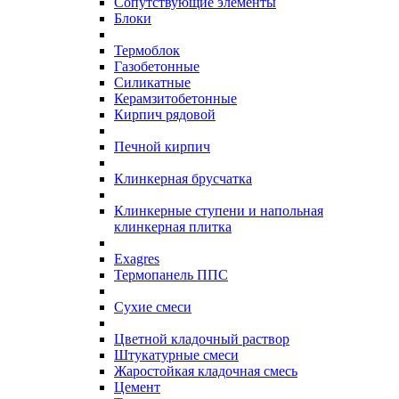
Сопутствующие элементы
Блоки
Термоблок
Газобетонные
Силикатные
Керамзитобетонные
Кирпич рядовой
Печной кирпич
Клинкерная брусчатка
Клинкерные ступени и напольная
клинкерная плитка
Exagres
Термопанель ППС
Сухие смеси
Цветной кладочный раствор
Штукатурные смеси
Жаростойкая кладочная смесь
Цемент