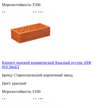
Морозостойкость: F200
Марка прочности: М-200
Поверхность: гладкий
Пустотность: пустотелый
222
за шт
Кирпич лицевой керамический Красный рустик 1НФ
#ОСМиБТ
Бренд: Старооскольский кирпичный завод
Цвет: красный
Морозостойкость: F100
Марка прочности: М-175
Поверхность: рустик