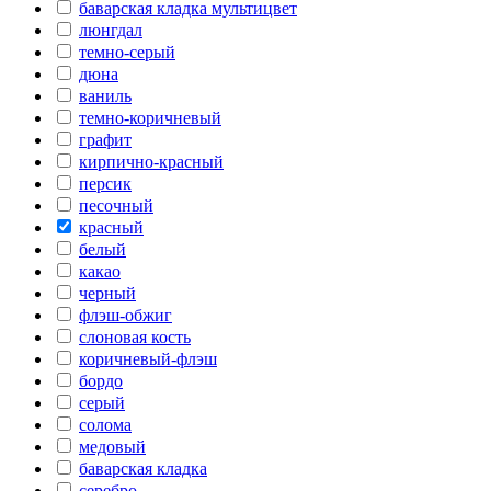
баварская кладка мультицвет
люнгдал
темно-серый
дюна
ваниль
темно-коричневый
графит
кирпично-красный
персик
песочный
красный
белый
какао
черный
флэш-обжиг
слоновая кость
коричневый-флэш
бордо
серый
солома
медовый
баварская кладка
серебро