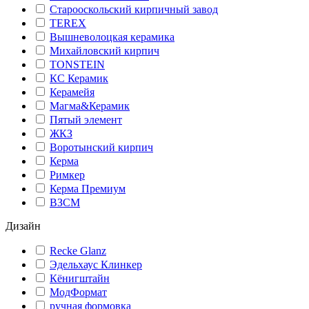
Старооскольский кирпичный завод
TEREX
Вышневолоцкая керамика
Михайловский кирпич
TONSTEIN
КС Керамик
Керамейя
Магма&Керамик
Пятый элемент
ЖКЗ
Воротынский кирпич
Керма
Римкер
Керма Премиум
ВЗСМ
Дизайн
Recke Glanz
Эдельхаус Клинкер
Кёнигштайн
МодФормат
ручная формовка