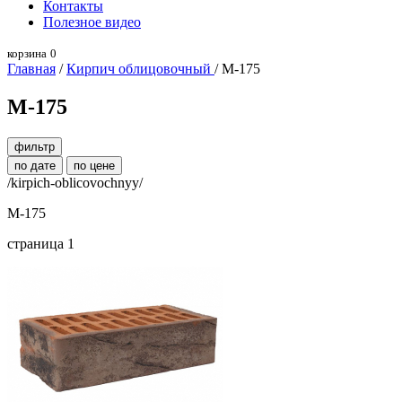
Контакты
Полезное видео
корзина
0
Главная
/
Кирпич облицовочный
/ М-175
М-175
фильтр
по дате
по цене
/kirpich-oblicovochnyy/
М-175
страница 1