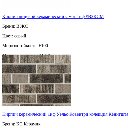
Кирпич лицевой керамический Смог 1нф #ВЗКСМ
Бренд: ВЗКС
Цвет: серый
Морозостойкость: F100
Марка прочности: М-175
Пустотность: пустотелый
55
за шт
Кирпич керамический 1нф Уэльс-Ковентри колекция Кёнигшт
Бренд: КС Керамик