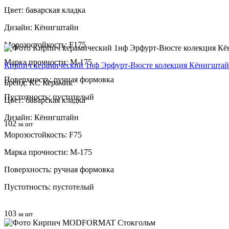
Цвет: баварская кладка
Дизайн: Кёнигштайн
Морозостойкость: F175
Марка прочности: М-175
Кирпич керамический 1нф Эрфурт-Вюсте колекция Кёнигшта
Поверхность: ручная формовка
Бренд: КС Керамик
Пустотность: пустотелый
Цвет: баварская кладка
Дизайн: Кёнигштайн
102
за шт
Морозостойкость: F75
Марка прочности: М-175
Поверхность: ручная формовка
Пустотность: пустотелый
103
за шт