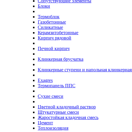
Сопутствующие элементы
Блоки
Термоблок
Газобетонные
Силикатные
Керамзитобетонные
Кирпич рядовой
Печной кирпич
Клинкерная брусчатка
Клинкерные ступени и напольная клинкерная
Exagres
Термопанель ППС
Сухие смеси
Цветной кладочный раствор
Штукатурные смеси
Жаростойкая кладочная смесь
Цемент
Теплоизоляция