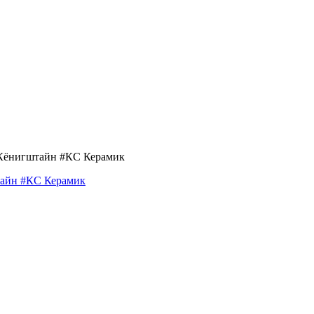
айн #КС Керамик