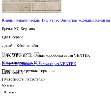
Кирпич керамический 1нф Уэльс-Эдельграу колекция Кёнигш
Бренд: КС Керамик
Цвет: серый
Дизайн: Кёнигштайн
Морозостойкость: F75
Марка прочности: М-175
Вентиляционная коробочка серая VENTEK
Поверхность: ручная формовка
Цвет: серый
Пустотность: пустотелый
65
за шт
101
за шт