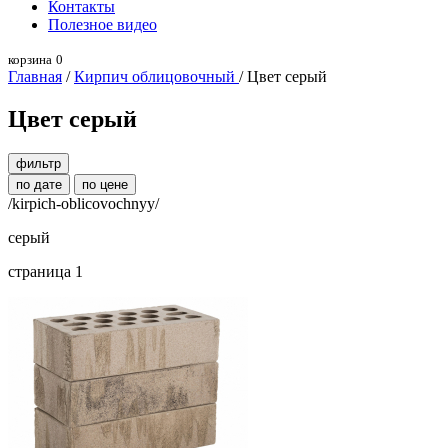
Контакты
Полезное видео
корзина
0
Главная
/
Кирпич облицовочный
/ Цвет серый
Цвет серый
фильтр
по дате
по цене
/kirpich-oblicovochnyy/
серый
страница 1