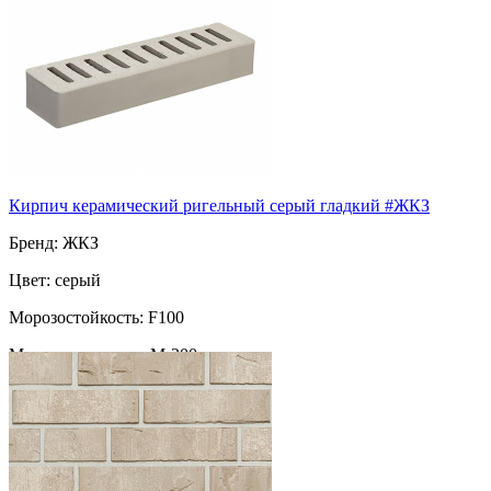
Поверхность: скала
Пустотность: пустотелый
76
за шт
Кирпич керамический ригельный серый гладкий #ЖКЗ
Бренд: ЖКЗ
Цвет: серый
Морозостойкость: F100
Марка прочности: М-200
Поверхность: гладкий
Пустотность: пустотелый
80
за шт