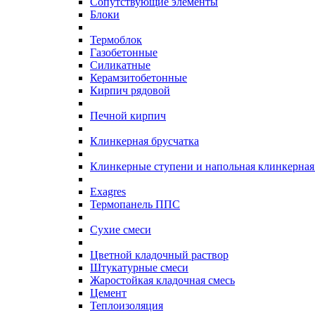
Сопутствующие элементы
Блоки
Термоблок
Газобетонные
Силикатные
Керамзитобетонные
Кирпич рядовой
Печной кирпич
Клинкерная брусчатка
Клинкерные ступени и напольная клинкерная
Exagres
Термопанель ППС
Сухие смеси
Цветной кладочный раствор
Штукатурные смеси
Жаростойкая кладочная смесь
Цемент
Теплоизоляция