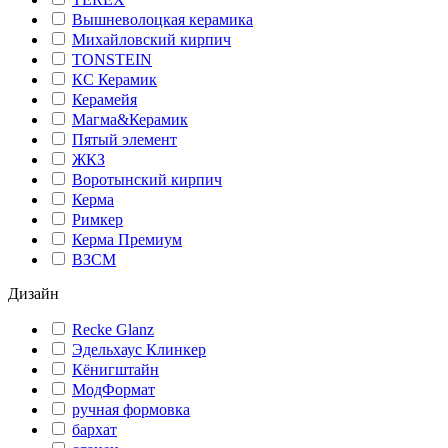
Вышневолоцкая керамика
Михайловский кирпич
TONSTEIN
КС Керамик
Керамейя
Магма&Керамик
Пятый элемент
ЖКЗ
Воротынский кирпич
Керма
Римкер
Керма Премиум
ВЗСМ
Дизайн
Recke Glanz
Эдельхаус Клинкер
Кёнигштайн
МодФормат
ручная формовка
бархат