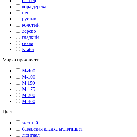
сланец
кора дерева
пена
рустик
колотый
дерево
гладкий
скала
Кrator
Марка прочности
М-400
М-100
М 150
М-175
М-200
М-300
Цвет
желтый
баварская кладка мультицвет
люнгдал