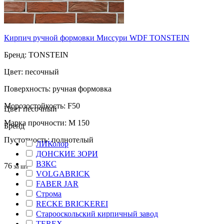
Кирпич ручной формовки Миссури WDF TONSTEIN
Бренд: TONSTEIN
Цвет: песочный
Поверхность: ручная формовка
Морозостойкость: F50
Цвет песочный
Марка прочности: М 150
Бренд
Пустотность: полнотелый
ЛИКолор
ДОНСКИЕ ЗОРИ
ВЗКС
76
за шт
VOLGABRICK
FABER JAR
Строма
RECKE BRICKEREI
Старооскольский кирпичный завод
TEREX