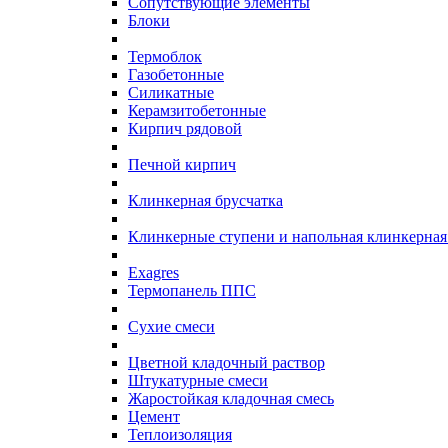
Сопутствующие элементы
Блоки
Термоблок
Газобетонные
Силикатные
Керамзитобетонные
Кирпич рядовой
Печной кирпич
Клинкерная брусчатка
Клинкерные ступени и напольная клинкерная
Exagres
Термопанель ППС
Сухие смеси
Цветной кладочный раствор
Штукатурные смеси
Жаростойкая кладочная смесь
Цемент
Теплоизоляция