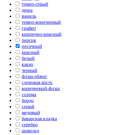
темно-серый
дюна
ваниль
темно-коричневый
графит
кирпично-красный
персик
песочный
красный
белый
какао
черный
флэш-обжиг
слоновая кость
коричневый-флэш
солома
бордо
серый
медовый
баварская кладка
серебро
шоколад