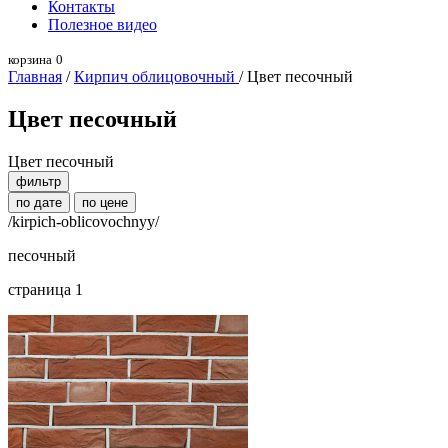
Контакты
Полезное видео
корзина
0
Главная
/
Кирпич облицовочный
/ Цвет песочный
Цвет песочный
Цвет песочный
фильтр
по дате
по цене
/kirpich-oblicovochnyy/
песочный
страница 1