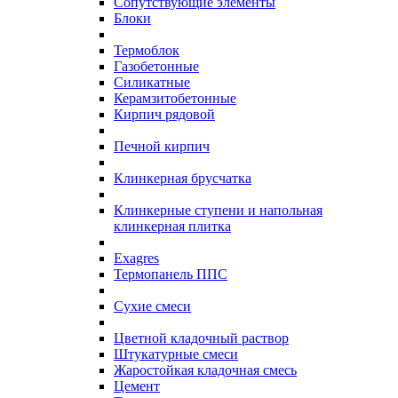
Сопутствующие элементы
Блоки
Термоблок
Газобетонные
Силикатные
Керамзитобетонные
Кирпич рядовой
Печной кирпич
Клинкерная брусчатка
Клинкерные ступени и напольная
клинкерная плитка
Exagres
Термопанель ППС
Сухие смеси
Цветной кладочный раствор
Штукатурные смеси
Жаростойкая кладочная смесь
Цемент