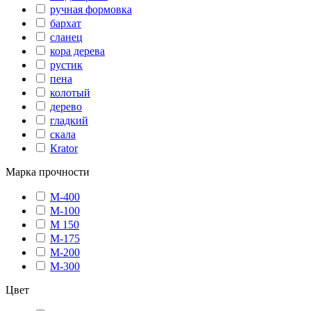
ручная формовка
бархат
сланец
кора дерева
рустик
пена
колотый
дерево
гладкий
скала
Кrator
Марка прочности
М-400
М-100
М 150
М-175
М-200
М-300
Цвет