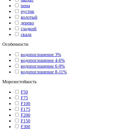
пена
рустик
колотый
дерево
гладкий
скала
Особенности
водопоглощение 3%
водопоглощение 4-6%
водопоглощение 6-9%
водопоглощение 8-11%
Морозостойкость
F50
F75
F100
F175
F200
F150
F300