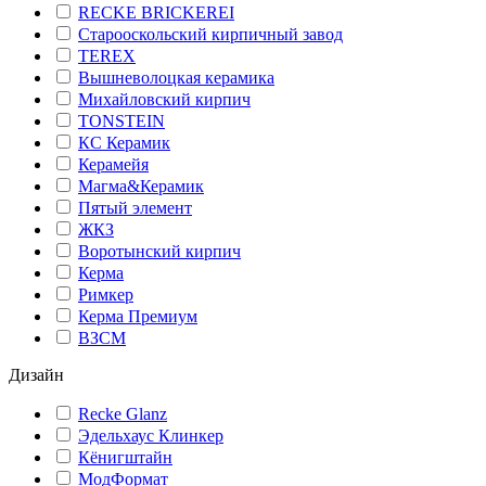
RECKE BRICKEREI
Старооскольский кирпичный завод
TEREX
Вышневолоцкая керамика
Михайловский кирпич
TONSTEIN
КС Керамик
Керамейя
Магма&Керамик
Пятый элемент
ЖКЗ
Воротынский кирпич
Керма
Римкер
Керма Премиум
ВЗСМ
Дизайн
Recke Glanz
Эдельхаус Клинкер
Кёнигштайн
МодФормат