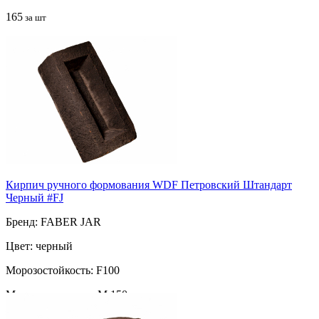
165
за шт
Кирпич ручного формования WDF Петровский Штандарт
Черный #FJ
Бренд: FABER JAR
Цвет: черный
Морозостойкость: F100
Марка прочности: М 150
Поверхность: ручная формовка