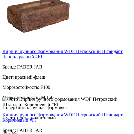
Пустотность: полнотелый
80
за шт
Кирпич ручного формования WDF Петровский Штандарт
Черно-красный #FJ
Бренд: FABER JAR
Цвет: красный-флеш
Морозостойкость: F100
Марка прочности: М 150
Поверхность: ручная формовка
Кирпич ручного формования WDF Петровский Штандарт
Пустотность: полнотелый
Коричневый #FJ
Бренд: FABER JAR
80
за шт