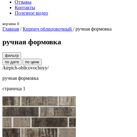
Отзывы
Контакты
Полезное видео
корзина
0
Главная
/
Кирпич облицовочный
/ ручная формовка
ручная формовка
фильтр
по дате
по цене
/kirpich-oblicovochnyy/
ручная формовка
страница 1