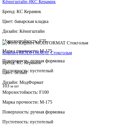
Кёнигштайн #КС Керамик
Бренд: КС Керамик
Цвет: баварская кладка
Дизайн: Кёнигштайн
Морозостойкость: F75
Марка прочности: М-175
Кирпич MODFORMAT Стокгольм
Поверхность: ручная формовка
Бренд: КС Керамик
Пустотность: пустотелый
Цвет: белый
Дизайн: МодФормат
103
за шт
Морозостойкость: F100
Марка прочности: М-175
Поверхность: ручная формовка
Пустотность: пустотелый