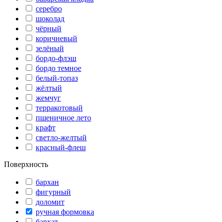
серебро
шоколад
чёрный
коричневый
зелёный
бордо-флэш
бордо темное
белый-топаз
жёлтый
жемчуг
терракотовый
пшеничное лето
крафт
светло-желтый
красный-флеш
Поверхность
бархан
фигурный
доломит
ручная формовка
бархат