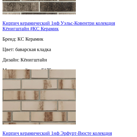
Кирпич керамический 1нф Уэльс-Ковентри колекция
Кёнигштайн #КС Керамик
Бренд: КС Керамик
Цвет: баварская кладка
Дизайн: Кёнигштайн
Морозостойкость: F175
Марка прочности: М-175
Поверхность: ручная формовка
Пустотность: пустотелый
102
за шт
Кирпич керамический 1нф Эрфурт-Вюсте колекция