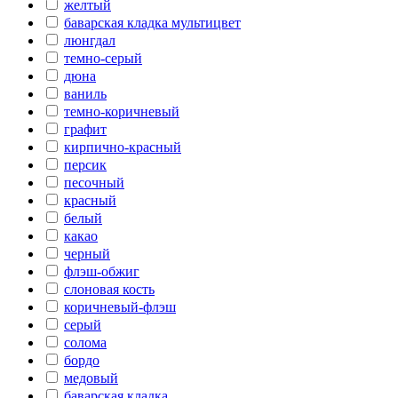
желтый
баварская кладка мультицвет
люнгдал
темно-серый
дюна
ваниль
темно-коричневый
графит
кирпично-красный
персик
песочный
красный
белый
какао
черный
флэш-обжиг
слоновая кость
коричневый-флэш
серый
солома
бордо
медовый
баварская кладка