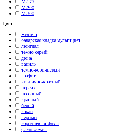
М-175
М-200
М-300
Цвет
желтый
баварская кладка мультицвет
люнгдал
темно-серый
дюна
ваниль
темно-коричневый
графит
кирпично-красный
персик
песочный
красный
белый
какао
черный
коричневый-флэш
флэш-обжиг