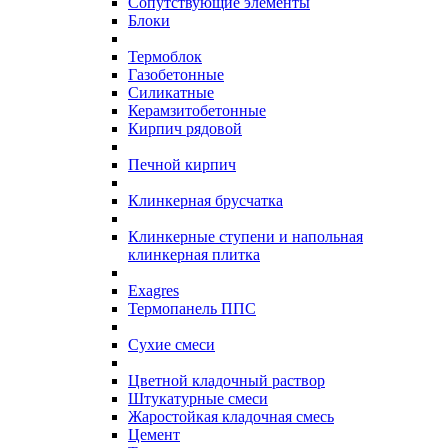
Сопутствующие элементы
Блоки
Термоблок
Газобетонные
Силикатные
Керамзитобетонные
Кирпич рядовой
Печной кирпич
Клинкерная брусчатка
Клинкерные ступени и напольная
клинкерная плитка
Exagres
Термопанель ППС
Сухие смеси
Цветной кладочный раствор
Штукатурные смеси
Жаростойкая кладочная смесь
Цемент