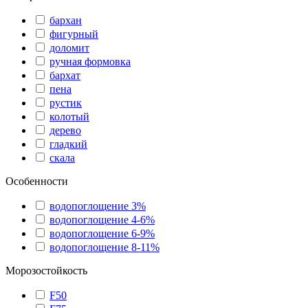
бархан
фигурный
доломит
ручная формовка
бархат
пена
рустик
колотый
дерево
гладкий
скала
Особенности
водопоглощение 3%
водопоглощение 4-6%
водопоглощение 6-9%
водопоглощение 8-11%
Морозостойкость
F50