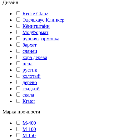
Дизайн
Recke Glanz
Эдельхаус Клинкер
Кёнигштайн
МодФормат
ручная формовка
бархат
сланец
кора дерева
пена
рустик
колотый
дерево
гладкий
скала
Кrator
Марка прочности
М-400
М-100
М 150