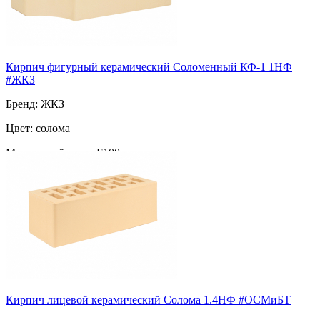
Кирпич фигурный керамический Соломенный КФ-1 1НФ
#ЖКЗ
Бренд: ЖКЗ
Цвет: солома
Морозостойкость: F100
Марка прочности: М-200
Поверхность: фигурный
Пустотность: пустотелый
49
за шт
Кирпич лицевой керамический Солома 1.4НФ #ОСМиБТ