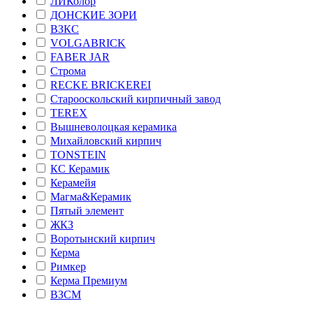
ЛИКолор
ДОНСКИЕ ЗОРИ
ВЗКС
VOLGABRICK
FABER JAR
Строма
RECKE BRICKEREI
Старооскольский кирпичный завод
TEREX
Вышневолоцкая керамика
Михайловский кирпич
TONSTEIN
КС Керамик
Керамейя
Магма&Керамик
Пятый элемент
ЖКЗ
Воротынский кирпич
Керма
Римкер
Керма Премиум
ВЗСМ