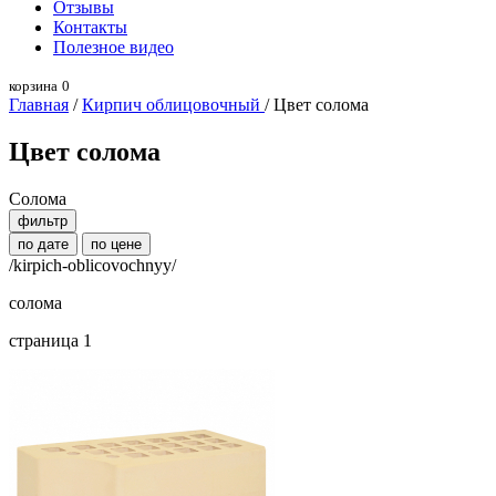
Отзывы
Контакты
Полезное видео
корзина
0
Главная
/
Кирпич облицовочный
/ Цвет солома
Цвет солома
Солома
фильтр
по дате
по цене
/kirpich-oblicovochnyy/
солома
страница 1