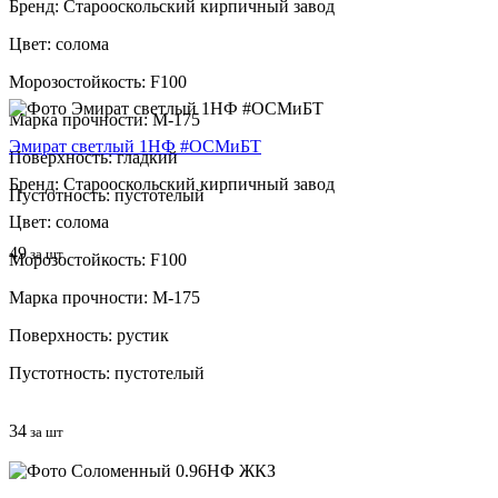
Бренд: Старооскольский кирпичный завод
Цвет: солома
Морозостойкость: F100
Марка прочности: М-175
Эмират светлый 1НФ #ОСМиБТ
Поверхность: гладкий
Бренд: Старооскольский кирпичный завод
Пустотность: пустотелый
Цвет: солома
49
за шт
Морозостойкость: F100
Марка прочности: М-175
Поверхность: рустик
Пустотность: пустотелый
34
за шт