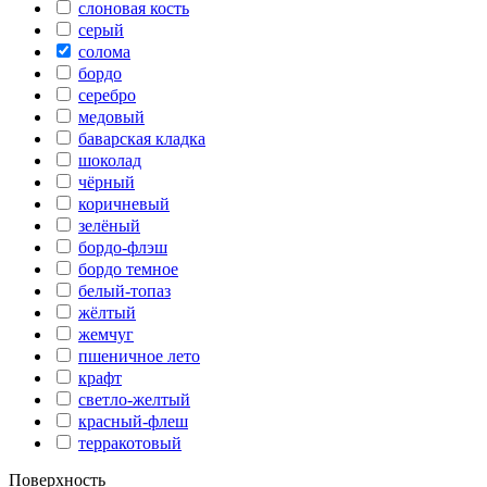
слоновая кость
серый
солома
бордо
серебро
медовый
баварская кладка
шоколад
чёрный
коричневый
зелёный
бордо-флэш
бордо темное
белый-топаз
жёлтый
жемчуг
пшеничное лето
крафт
светло-желтый
красный-флеш
терракотовый
Поверхность