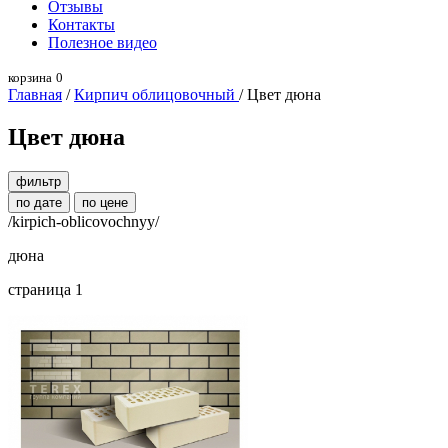
Отзывы
Контакты
Полезное видео
корзина
0
Главная
/
Кирпич облицовочный
/ Цвет дюна
Цвет дюна
фильтр
по дате
по цене
/kirpich-oblicovochnyy/
дюна
страница 1