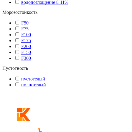
водопоглощение 8-11%
Морозостойкость
F50
F75
F100
F175
F200
F150
F300
Пустотность
пустотелый
полнотелый