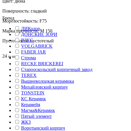
Цвет: дюна
Поверхность: гладкий
Бренд
Морозостойкость: F75
ЛИКолор
Марка прочности: М 150
ДОНСКИЕ ЗОРИ
ВЗКС
Пустотность: пустотелый
VOLGABRICK
FABER JAR
24
за шт
Строма
RECKE BRICKEREI
Старооскольский кирпичный завод
TEREX
Вышневолоцкая керамика
Михайловский кирпич
TONSTEIN
КС Керамик
Керамейя
Магма&Керамик
Пятый элемент
ЖКЗ
Воротынский кирпич