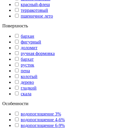
красный-флеш
терракотовый
пшеничное лето
Поверхность
бархан
фигурный
доломит
ручная формовка
бархат
рустик
пена
колотый
дерево
гладкий
скала
Особенности
водопоглощение 3%
водопоглощение 4-6%
водопоглощение 6-9%