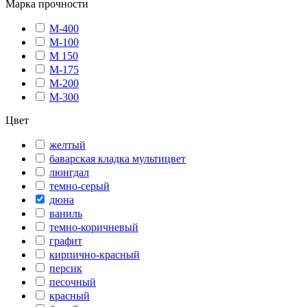
Марка прочности
М-400
М-100
М 150
М-175
М-200
М-300
Цвет
желтый
баварская кладка мультицвет
люнгдал
темно-серый
дюна
ваниль
темно-коричневый
графит
кирпично-красный
персик
песочный
красный