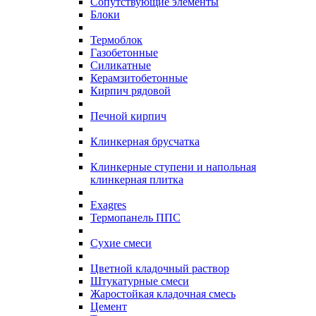
Сопутствующие элементы
Блоки
Термоблок
Газобетонные
Силикатные
Керамзитобетонные
Кирпич рядовой
Печной кирпич
Клинкерная брусчатка
Клинкерные ступени и напольная
клинкерная плитка
Exagres
Термопанель ППС
Сухие смеси
Цветной кладочный раствор
Штукатурные смеси
Жаростойкая кладочная смесь
Цемент