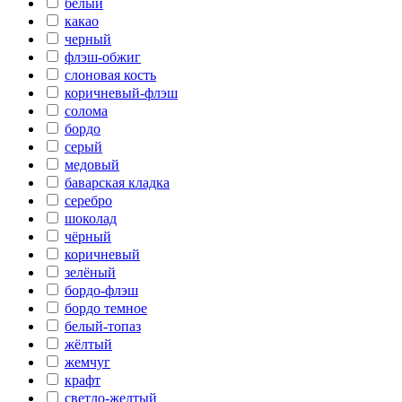
белый
какао
черный
флэш-обжиг
слоновая кость
коричневый-флэш
солома
бордо
серый
медовый
баварская кладка
серебро
шоколад
чёрный
коричневый
зелёный
бордо-флэш
бордо темное
белый-топаз
жёлтый
жемчуг
крафт
светло-желтый