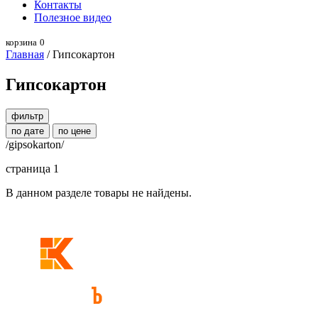
Контакты
Полезное видео
корзина
0
Главная
/ Гипсокартон
Гипсокартон
фильтр
по дате
по цене
/gipsokarton/
страница 1
В данном разделе товары не найдены.