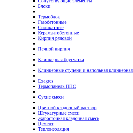
Сопутствующие элементы
Блоки
Термоблок
Газобетонные
Силикатные
Керамзитобетонные
Кирпич рядовой
Печной кирпич
Клинкерная брусчатка
Клинкерные ступени и напольная клинкерная
Exagres
Термопанель ППС
Сухие смеси
Цветной кладочный раствор
Штукатурные смеси
Жаростойкая кладочная смесь
Цемент
Теплоизоляция