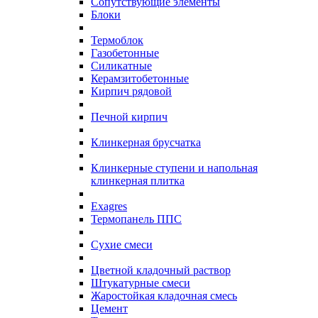
Сопутствующие элементы
Блоки
Термоблок
Газобетонные
Силикатные
Керамзитобетонные
Кирпич рядовой
Печной кирпич
Клинкерная брусчатка
Клинкерные ступени и напольная
клинкерная плитка
Exagres
Термопанель ППС
Сухие смеси
Цветной кладочный раствор
Штукатурные смеси
Жаростойкая кладочная смесь
Цемент