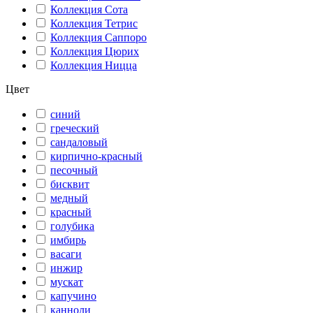
Коллекция Сота
Коллекция Тетрис
Коллекция Саппоро
Коллекция Цюрих
Коллекция Ницца
Цвет
синий
греческий
сандаловый
кирпично-красный
песочный
бисквит
медный
красный
голубика
имбирь
васаги
инжир
мускат
капучино
канноли