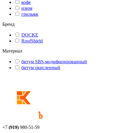
кофе
изюм
грильяж
Бренд
DOCKE
RoofShield
Материал
битум SBS-модифицированный
битум окисленный
+7
(919)
980-51-59