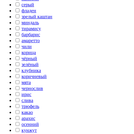
серый
фладен
зрелый каштан
миндаль
тирамису
барбарис
амаретто
чили
корица
чёрный
зелёный
клубника
коричневый
мята
чернослив
ирис
слива
трюфель
какао
арахис
осенний
кунжут