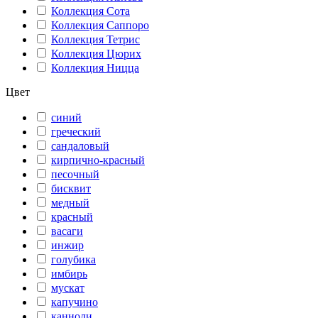
Коллекция Сота
Коллекция Саппоро
Коллекция Тетрис
Коллекция Цюрих
Коллекция Ницца
Цвет
синий
греческий
сандаловый
кирпично-красный
песочный
бисквит
медный
красный
васаги
инжир
голубика
имбирь
мускат
капучино
канноли