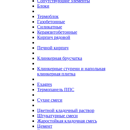
Сопутствующие элементы
Блоки
Термоблок
Газобетонные
Силикатные
Керамзитобетонные
Кирпич рядовой
Печной кирпич
Клинкерная брусчатка
Клинкерные ступени и напольная
клинкерная плитка
Exagres
Термопанель ППС
Сухие смеси
Цветной кладочный раствор
Штукатурные смеси
Жаростойкая кладочная смесь
Цемент