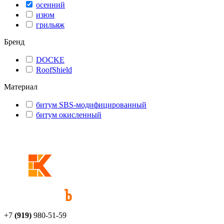
осенний
изюм
грильяж
Бренд
DOCKE
RoofShield
Материал
битум SBS-модифицированный
битум окисленный
+7
(919)
980-51-59