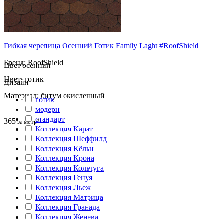
Гибкая черепица Осенний Готик Family Laght #RoofShield
Бренд: RoofShield
Цвет осенний
Цвет: готик
Дизайн
Материал: битум окисленный
готик
модерн
cтандарт
365
за метр²
Коллекция Карат
Коллекция Шеффилд
Коллекция Кёльн
Коллекция Крона
Коллекция Кольчуга
Коллекция Генуя
Коллекция Льеж
Коллекция Матрица
Коллекция Гранада
Коллекция Женева