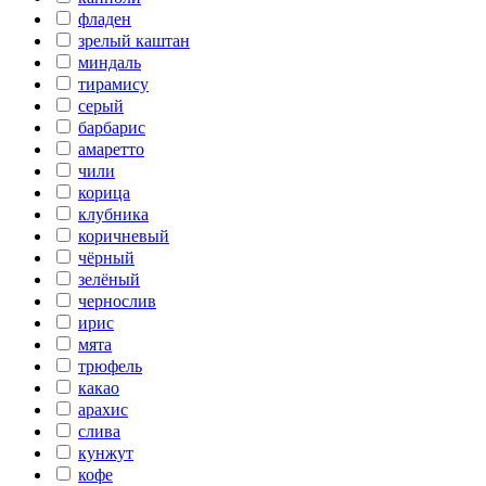
фладен
зрелый каштан
миндаль
тирамису
серый
барбарис
амаретто
чили
корица
клубника
коричневый
чёрный
зелёный
чернослив
ирис
мята
трюфель
какао
арахис
слива
кунжут
кофе