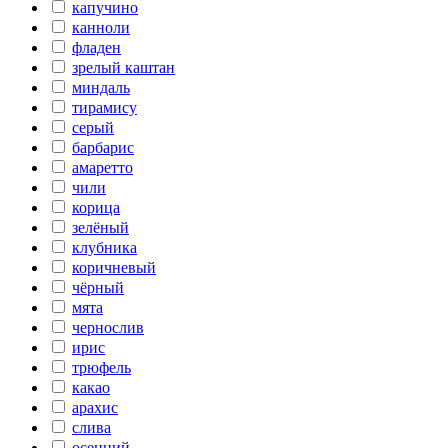
капучино
канноли
фладен
зрелый каштан
миндаль
тирамису
серый
барбарис
амаретто
чили
корица
зелёный
клубника
коричневый
чёрный
мята
чернослив
ирис
трюфель
какао
арахис
слива
осенний