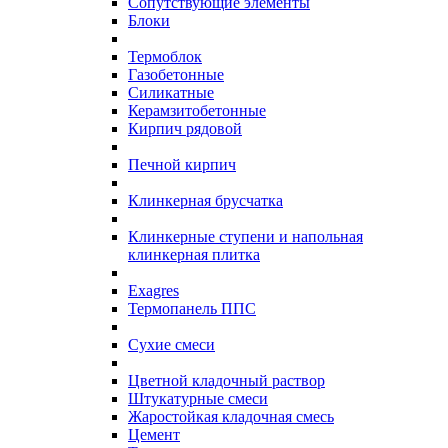
Сопутствующие элементы
Блоки
Термоблок
Газобетонные
Силикатные
Керамзитобетонные
Кирпич рядовой
Печной кирпич
Клинкерная брусчатка
Клинкерные ступени и напольная
клинкерная плитка
Exagres
Термопанель ППС
Сухие смеси
Цветной кладочный раствор
Штукатурные смеси
Жаростойкая кладочная смесь
Цемент