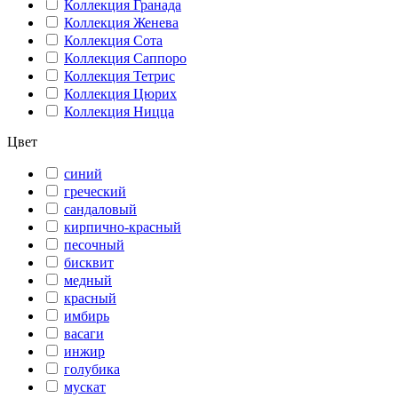
Коллекция Гранада
Коллекция Женева
Коллекция Сота
Коллекция Саппоро
Коллекция Тетрис
Коллекция Цюрих
Коллекция Ницца
Цвет
синий
греческий
сандаловый
кирпично-красный
песочный
бисквит
медный
красный
имбирь
васаги
инжир
голубика
мускат