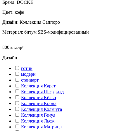
Бренд: DOCKE
Цвет: кофе
Дизайн: Коллекция Саппоро
Материал: битум SBS-модифицированный
800
за метр²
Дизайн
готик
модерн
cтандарт
Коллекция Карат
Коллекция Шеффилд
Коллекция Кёльн
Коллекция Крона
Коллекция Кольчуга
Коллекция Генуя
Коллекция Льеж
Коллекция Матрица