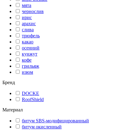
мята
чернослив
ирис
арахис
слива
трюфель
какао
осенний
кунжут
кофе
грильяж
изюм
Бренд
DOCKE
RoofShield
Материал
битум SBS-модифицированный
битум окисленный