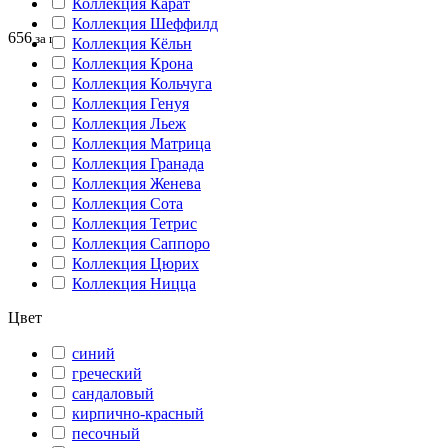
Коллекция Карат
Коллекция Шеффилд
656
за шт
Коллекция Кёльн
Коллекция Крона
Коллекция Кольчуга
Коллекция Генуя
Коллекция Льеж
Коллекция Матрица
Коллекция Гранада
Коллекция Женева
Коллекция Сота
Коллекция Тетрис
Коллекция Саппоро
Коллекция Цюрих
Коллекция Ницца
Цвет
синий
греческий
сандаловый
кирпично-красный
песочный