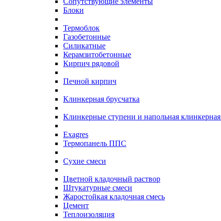
Сопутствующие элементы
Блоки
Термоблок
Газобетонные
Силикатные
Керамзитобетонные
Кирпич рядовой
Печной кирпич
Клинкерная брусчатка
Клинкерные ступени и напольная клинкерная
Exagres
Термопанель ППС
Сухие смеси
Цветной кладочный раствор
Штукатурные смеси
Жаростойкая кладочная смесь
Цемент
Теплоизоляция