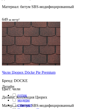
Материал: битум SBS-модифицированный
649
за метр²
Чили Цюрих Döcke Pie Premium
Бренд: DOCKE
Дизайн
Цвет: чили
готик
Дизайн: Коллекция Цюрих
модерн
cтандарт
Материал: битум SBS-модифицированный