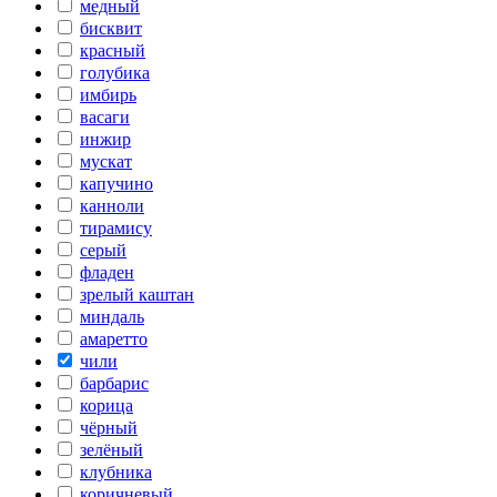
медный
бисквит
красный
голубика
имбирь
васаги
инжир
мускат
капучино
канноли
тирамису
серый
фладен
зрелый каштан
миндаль
амаретто
чили
барбарис
корица
чёрный
зелёный
клубника
коричневый