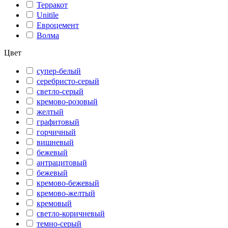
Терракот
Unitile
Евроцемент
Волма
Цвет
супер-белый
серебристо-серый
светло-серый
кремово-розовый
желтый
графитовый
горчичный
вишневый
бежевый
антрацитовый
бежевый
кремово-бежевый
кремово-желтый
кремовый
светло-коричневый
темно-серый