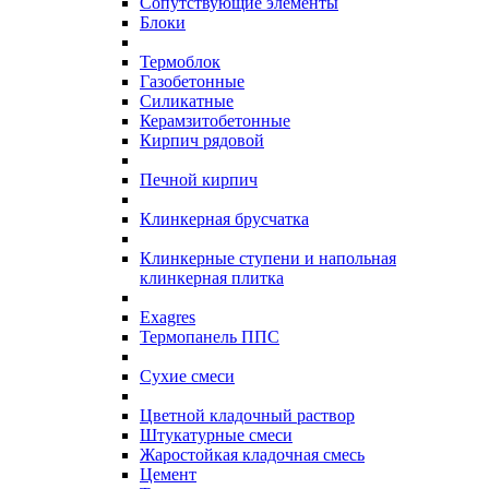
Сопутствующие элементы
Блоки
Термоблок
Газобетонные
Силикатные
Керамзитобетонные
Кирпич рядовой
Печной кирпич
Клинкерная брусчатка
Клинкерные ступени и напольная
клинкерная плитка
Exagres
Термопанель ППС
Сухие смеси
Цветной кладочный раствор
Штукатурные смеси
Жаростойкая кладочная смесь
Цемент