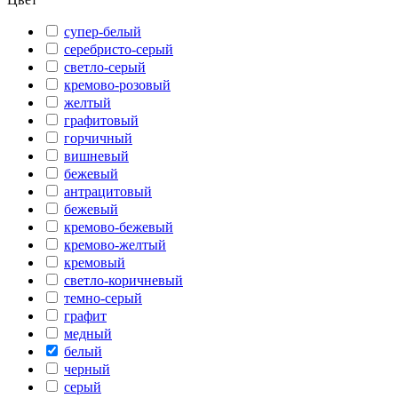
супер-белый
серебристо-серый
светло-серый
кремово-розовый
желтый
графитовый
горчичный
вишневый
бежевый
антрацитовый
бежевый
кремово-бежевый
кремово-желтый
кремовый
светло-коричневый
темно-серый
графит
медный
белый
черный
серый