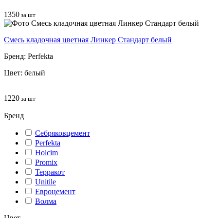
1350
за шт
Смесь кладочная цветная Линкер Стандарт белый
Бренд: Perfekta
Цвет: белый
1220
за шт
Бренд
Себряковцемент
Perfekta
Holcim
Promix
Терракот
Unitile
Евроцемент
Волма
Цвет