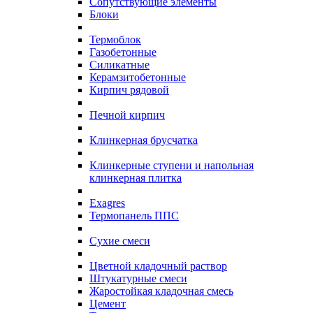
Сопутствующие элементы
Блоки
Термоблок
Газобетонные
Силикатные
Керамзитобетонные
Кирпич рядовой
Печной кирпич
Клинкерная брусчатка
Клинкерные ступени и напольная
клинкерная плитка
Exagres
Термопанель ППС
Сухие смеси
Цветной кладочный раствор
Штукатурные смеси
Жаростойкая кладочная смесь
Цемент