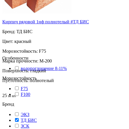
Кирпич рядовой 1нф полнотелый #ТД БИС
Бренд: ТД БИС
Цвет: красный
Морозостойкость: F75
Особенности
Марка прочности: М-200
водопоглощение 8-11%
Поверхность: гладкий
Морозостойкость
Пустотность: полнотелый
F75
F100
25
за шт
Бренд
ЭКЗ
ТД БИС
ЗСК