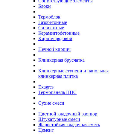
Сопутствующие элементы
Блоки
Термоблок
Газобетонные
Силикатные
Керамзитобетонные
Кирпич рядовой
Печной кирпич
Клинкерная брусчатка
Клинкерные ступени и напольная
клинкерная плитка
Exagres
Термопанель ППС
Сухие смеси
Цветной кладочный раствор
Штукатурные смеси
Жаростойкая кладочная смесь
Цемент