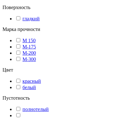
Поверхность
гладкий
Марка прочности
М 150
М-175
М-200
М-300
Цвет
красный
белый
Пустотность
полнотелый