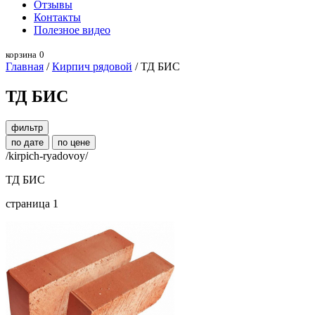
Отзывы
Контакты
Полезное видео
корзина
0
Главная
/
Кирпич рядовой
/ ТД БИС
ТД БИС
фильтр
по дате
по цене
/kirpich-ryadovoy/
ТД БИС
страница 1