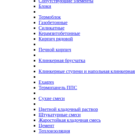
Сопутствующие элементы
Блоки
Термоблок
Газобетонные
Силикатные
Керамзитобетонные
Кирпич рядовой
Печной кирпич
Клинкерная брусчатка
Клинкерные ступени и напольная клинкерная
Exagres
Термопанель ППС
Сухие смеси
Цветной кладочный раствор
Штукатурные смеси
Жаростойкая кладочная смесь
Цемент
Теплоизоляция