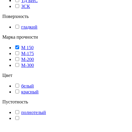
ТД БИС
ЗСК
Поверхность
гладкий
Марка прочности
М 150
М-175
М-200
М-300
Цвет
белый
красный
Пустотность
полнотелый