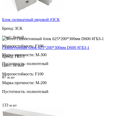
Блок силикатный рядовой #ЗСК
Бренд: ЗСК
Цвет: белый
Морозостойкость: F100
Газобетонный блок 625*200*300мм D600 #ГБЗ-1
Марка прочности: М-300
Бренд: ГБЗ-1
Пустотность: полнотелый
Цвет: белый
Морозостойкость: F100
87
за шт
Марка прочности: М-200
Пустотность: полнотелый
133
за шт