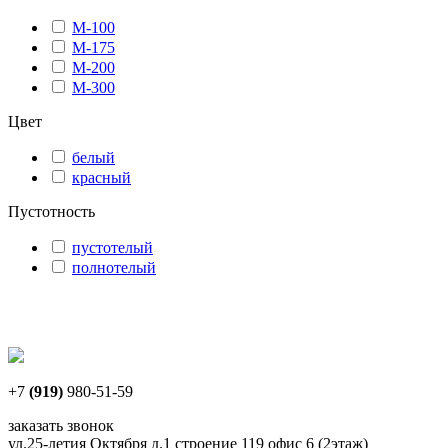
М-100
М-175
М-200
М-300
Цвет
белый
красный
Пустотность
пустотелый
полнотелый
+7
(919)
980-51-59
заказать звонок
ул.25-летия Октября д.1 строение 119 офис 6 (2этаж)