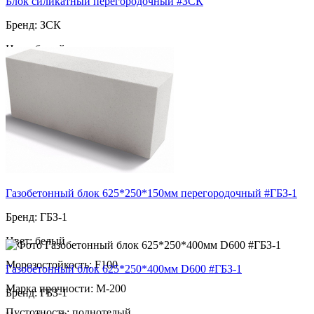
Блок силикатный перегородочный #ЗСК
Бренд: ЗСК
Цвет: белый
Морозостойкость: F100
Марка прочности: М-300
Пустотность: полнотелый
57
за шт
Газобетонный блок 625*250*150мм перегородочный #ГБЗ-1
Бренд: ГБЗ-1
Цвет: белый
Морозостойкость: F100
Газобетонный блок 625*250*400мм D600 #ГБЗ-1
Марка прочности: М-200
Бренд: ГБЗ-1
Пустотность: полнотелый