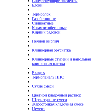
Сопутствующие элементы
Блоки
Термоблок
Газобетонные
Силикатные
Керамзитобетонные
Кирпич рядовой
Печной кирпич
Клинкерная брусчатка
Клинкерные ступени и напольная
клинкерная плитка
Exagres
Термопанель ППС
Сухие смеси
Цветной кладочный раствор
Штукатурные смеси
Жаростойкая кладочная смесь
Цемент