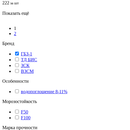
222
за шт
Показать ещё
1
2
Бренд
ГБЗ-1
ТД БИС
ЗСК
ВЗСМ
Особенности
водопоглощение 8-11%
Морозостойкость
F50
F100
Марка прочности