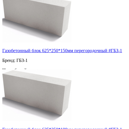
Морозостойкость: F100
Марка прочности: М-200
Пустотность: полнотелый
84
за шт
Газобетонный блок 625*250*150мм перегородочный #ГБЗ-1
Бренд: ГБЗ-1
Цвет: белый
Морозостойкость: F100
Марка прочности: М-200
Пустотность: полнотелый
125
за шт