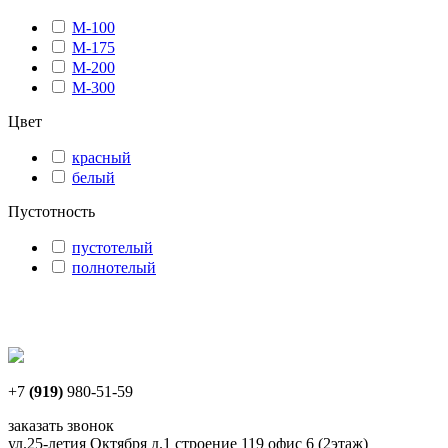
М-100
М-175
М-200
М-300
Цвет
красный
белый
Пустотность
пустотелый
полнотелый
+7
(919)
980-51-59
заказать звонок
ул.25-летия Октября д.1 строение 119 офис 6 (2этаж)