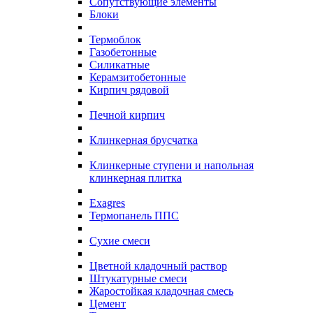
Сопутствующие элементы
Блоки
Термоблок
Газобетонные
Силикатные
Керамзитобетонные
Кирпич рядовой
Печной кирпич
Клинкерная брусчатка
Клинкерные ступени и напольная
клинкерная плитка
Exagres
Термопанель ППС
Сухие смеси
Цветной кладочный раствор
Штукатурные смеси
Жаростойкая кладочная смесь
Цемент