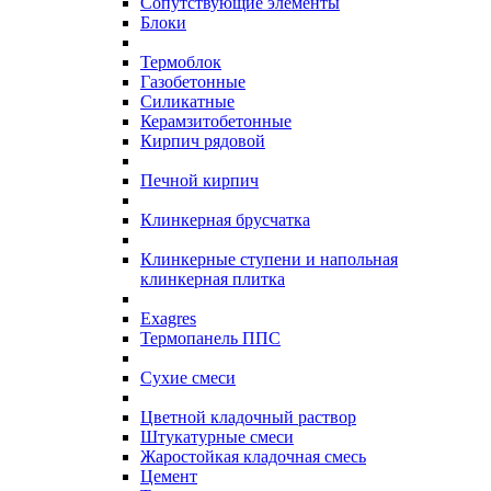
Сопутствующие элементы
Блоки
Термоблок
Газобетонные
Силикатные
Керамзитобетонные
Кирпич рядовой
Печной кирпич
Клинкерная брусчатка
Клинкерные ступени и напольная
клинкерная плитка
Exagres
Термопанель ППС
Сухие смеси
Цветной кладочный раствор
Штукатурные смеси
Жаростойкая кладочная смесь
Цемент