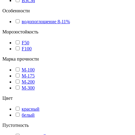
ВЗСМ
Особенности
водопоглощение 8-11%
Морозостойкость
F50
F100
Марка прочности
М-100
М-175
М-200
М-300
Цвет
красный
белый
Пустотность