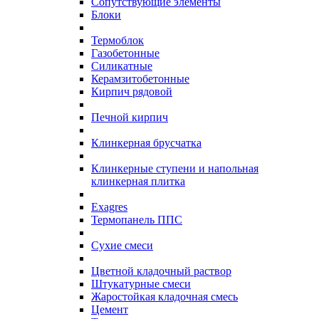
Сопутствующие элементы
Блоки
Термоблок
Газобетонные
Силикатные
Керамзитобетонные
Кирпич рядовой
Печной кирпич
Клинкерная брусчатка
Клинкерные ступени и напольная
клинкерная плитка
Exagres
Термопанель ППС
Сухие смеси
Цветной кладочный раствор
Штукатурные смеси
Жаростойкая кладочная смесь
Цемент