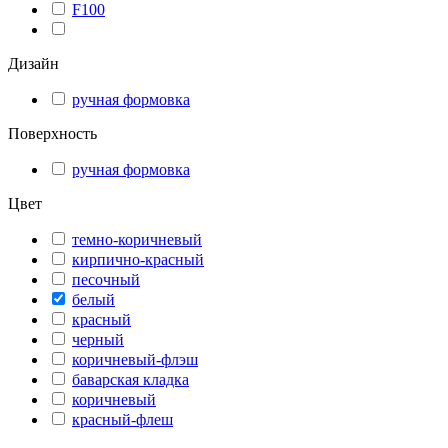
F100
Дизайн
ручная формовка
Поверхность
ручная формовка
Цвет
темно-коричневый
кирпично-красный
песочный
белый
красный
черный
коричневый-флэш
баварская кладка
коричневый
красный-флеш