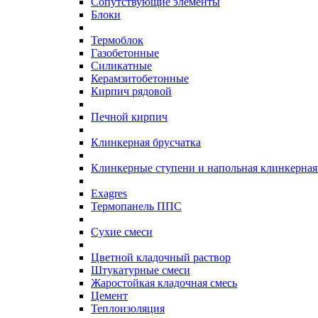
Сопутствующие элементы
Блоки
Термоблок
Газобетонные
Силикатные
Керамзитобетонные
Кирпич рядовой
Печной кирпич
Клинкерная брусчатка
Клинкерные ступени и напольная клинкерная
Exagres
Термопанель ППС
Сухие смеси
Цветной кладочный раствор
Штукатурные смеси
Жаростойкая кладочная смесь
Цемент
Теплоизоляция