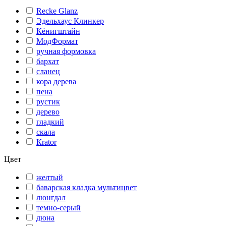
Recke Glanz
Эдельхаус Клинкер
Кёнигштайн
МодФормат
ручная формовка
бархат
сланец
кора дерева
пена
рустик
дерево
гладкий
скала
Кrator
Цвет
желтый
баварская кладка мультицвет
люнгдал
темно-серый
дюна