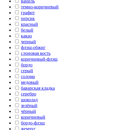
ваниль
темно-коричневый
графит
персик
красный
белый
какао
черный
флэш-обжиг
слоновая кость
коричневый-флэш
бордо
серый
солома
медовый
баварская кладка
серебро
шоколад
зелёный
чёрный
коричневый
бордо-флэш
жемчуг