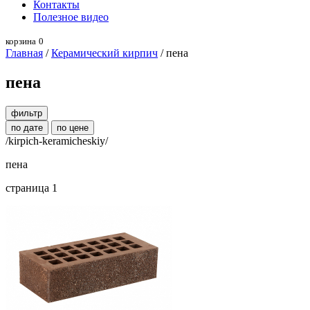
Контакты
Полезное видео
корзина
0
Главная
/
Керамический кирпич
/ пена
пена
фильтр
по дате
по цене
/kirpich-keramicheskiy/
пена
страница 1