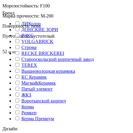
Морозостойкость: F100
Бренд
Марка прочности: М-200
ЛИКолор
Поверхность: пена
ДОНСКИЕ ЗОРИ
ВЗКС
Пустотность: пустотелый
VOLGABRICK
Строма
52
за шт
RECKE BRICKEREI
Старооскольский кирпичный завод
TEREX
Вышневолоцкая керамика
КС Керамик
Магма&Керамик
Пятый элемент
ЖКЗ
Воротынский кирпич
Керма
Римкер
Керма Премиум
Дизайн