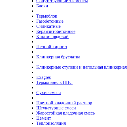
Сопутствующие элементы
Блоки
Термоблок
Газобетонные
Силикатные
Керамзитобетонные
Кирпич рядовой
Печной кирпич
Клинкерная брусчатка
Клинкерные ступени и напольная клинкерная
Exagres
Термопанель ППС
Сухие смеси
Цветной кладочный раствор
Штукатурные смеси
Жаростойкая кладочная смесь
Цемент
Теплоизоляция