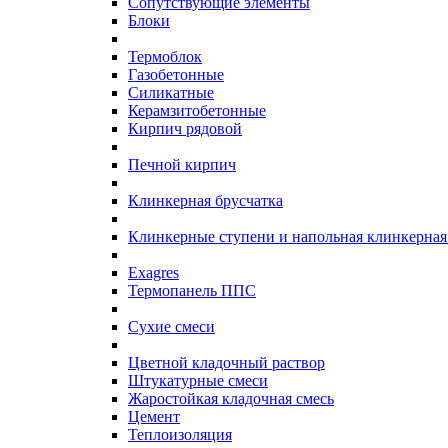
Сопутствующие элементы
Блоки
Термоблок
Газобетонные
Силикатные
Керамзитобетонные
Кирпич рядовой
Печной кирпич
Клинкерная брусчатка
Клинкерные ступени и напольная клинкерная
Exagres
Термопанель ППС
Сухие смеси
Цветной кладочный раствор
Штукатурные смеси
Жаростойкая кладочная смесь
Цемент
Теплоизоляция