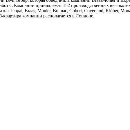
BMI Group, которая объединила компании BraasMonier и Icopa
работы. Компании принадлежат 152 производственных высокот
Icopal, Braas, Monier, Bramac, Cobert, Coverland, Klöber, Monarfle
б-квартира компании располагается в Лондоне.