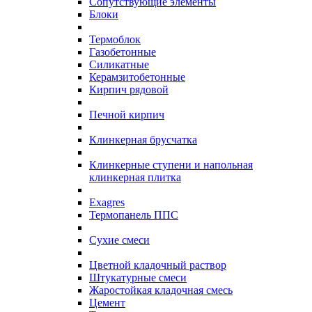
Сопутствующие элементы
Блоки
Термоблок
Газобетонные
Силикатные
Керамзитобетонные
Кирпич рядовой
Печной кирпич
Клинкерная брусчатка
Клинкерные ступени и напольная
клинкерная плитка
Exagres
Термопанель ППС
Сухие смеси
Цветной кладочный раствор
Штукатурные смеси
Жаростойкая кладочная смесь
Цемент