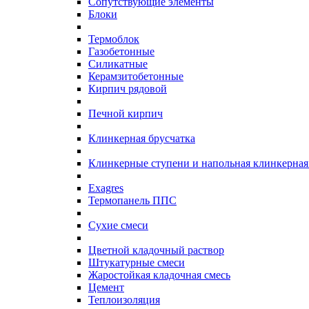
Сопутствующие элементы
Блоки
Термоблок
Газобетонные
Силикатные
Керамзитобетонные
Кирпич рядовой
Печной кирпич
Клинкерная брусчатка
Клинкерные ступени и напольная клинкерная
Exagres
Термопанель ППС
Сухие смеси
Цветной кладочный раствор
Штукатурные смеси
Жаростойкая кладочная смесь
Цемент
Теплоизоляция