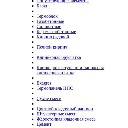
Сопутствующие элементы
Блоки
Термоблок
Газобетонные
Силикатные
Керамзитобетонные
Кирпич рядовой
Печной кирпич
Клинкерная брусчатка
Клинкерные ступени и напольная
клинкерная плитка
Exagres
Термопанель ППС
Сухие смеси
Цветной кладочный раствор
Штукатурные смеси
Жаростойкая кладочная смесь
Цемент