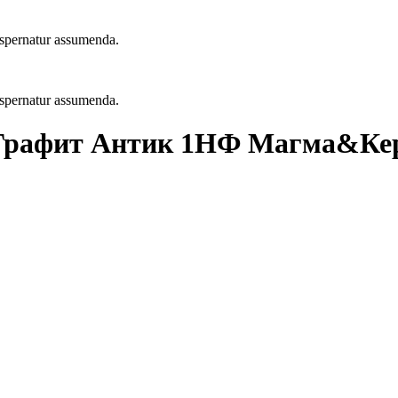
 aspernatur assumenda.
 aspernatur assumenda.
 Графит Антик 1НФ Магма&Ке