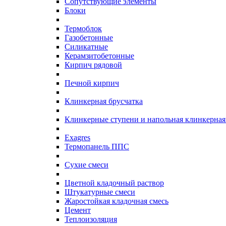
Сопутствующие элементы
Блоки
Термоблок
Газобетонные
Силикатные
Керамзитобетонные
Кирпич рядовой
Печной кирпич
Клинкерная брусчатка
Клинкерные ступени и напольная клинкерная
Exagres
Термопанель ППС
Сухие смеси
Цветной кладочный раствор
Штукатурные смеси
Жаростойкая кладочная смесь
Цемент
Теплоизоляция