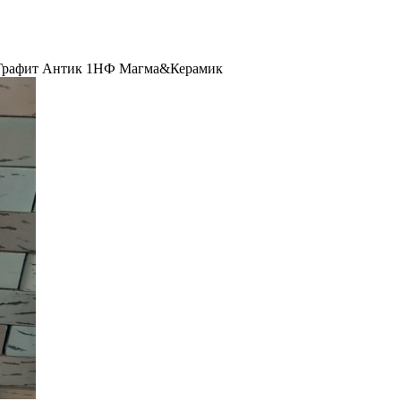
 Графит Антик 1НФ Магма&Керамик