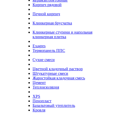
Керамзитобетонные
Кирпич рядовой
Печной кирпич
Клинкерная брусчатка
Клинкерные ступени и напольная
клинкерная плитка
Exagres
Термопанель ППС
Сухие смеси
Цветной кладочный раствор
Штукатурные смеси
Жаростойкая кладочная смесь
Цемент
Теплоизоляция
XPS
Пенопласт
Базальтовый утеплитель
Кровля