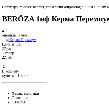
Lorem ipsum dolor sit amet, consectetur adipisicing elit. Ad aliquam
BERÖZA 1нф Керма Перемиу
4
оценили:
1
чел.
Цена за шт.
27
руб.
1
товар
27
руб.
В корзину
купить
в 1 клик
Характеристики
Описание
Отзывы