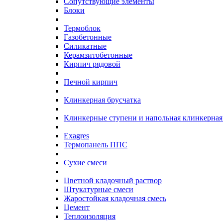
Сопутствующие элементы
Блоки
Термоблок
Газобетонные
Силикатные
Керамзитобетонные
Кирпич рядовой
Печной кирпич
Клинкерная брусчатка
Клинкерные ступени и напольная клинкерная
Exagres
Термопанель ППС
Сухие смеси
Цветной кладочный раствор
Штукатурные смеси
Жаростойкая кладочная смесь
Цемент
Теплоизоляция